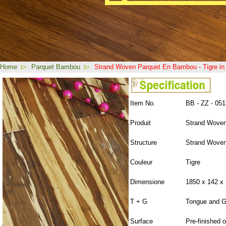
Home
Parquet Bambou
Strand Woven Parquet En Bambou - Tigre i
Item No.
BB - ZZ - 051
Produit
Strand Wove
Structure
Strand Wove
Couleur
Tigre
Dimensione
1850 x 142 x
T + G
Tongue and G
Surface
Pre-finished 