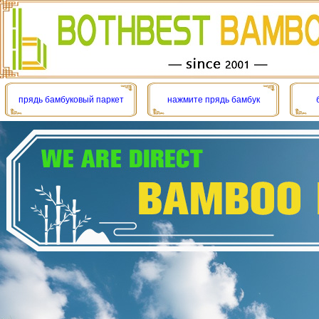
прядь бамбуковый паркет
нажмите прядь бамбук