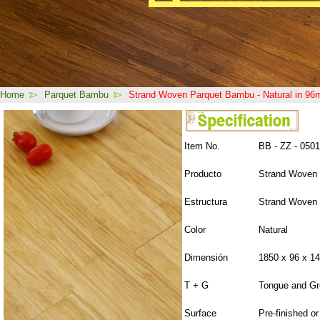
Home
Parquet Bambu
Strand Woven Parquet Bambu - Natural in 9
Item No.
BB - ZZ - 0501
Producto
Strand Woven
Estructura
Strand Woven
Color
Natural
Dimensión
1850 x 96 x 1
T + G
Tongue and G
Surface
Pre-finished o